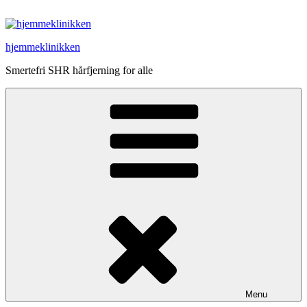
Videre
til
indhold
hjemmeklinikken
Smertefri SHR hårfjerning for alle
Menu