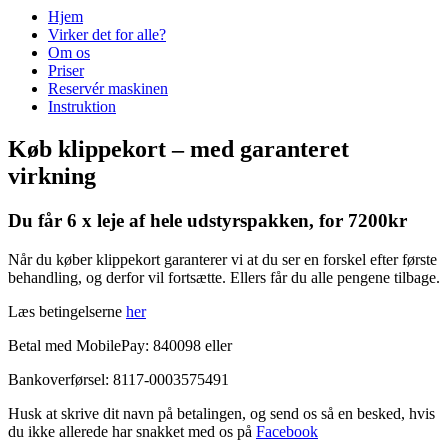
Hjem
Virker det for alle?
Om os
Priser
Reservér maskinen
Instruktion
Køb klippekort – med garanteret
virkning
Du får 6 x leje af hele udstyrspakken, for 7200kr
Når du køber klippekort garanterer vi at du ser en forskel efter første
behandling, og derfor vil fortsætte. Ellers får du alle pengene tilbage.
Læs betingelserne
her
Betal med MobilePay: 840098 eller
Bankoverførsel: 8117-0003575491
Husk at skrive dit navn på betalingen, og send os så en besked, hvis
du ikke allerede har snakket med os på
Facebook