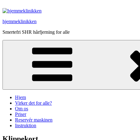
Videre
til
indhold
hjemmeklinikken
Smertefri SHR hårfjerning for alle
Hjem
Virker det for alle?
Om os
Priser
Reservér maskinen
Instruktion
Klippekort